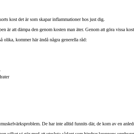
 sorts kost det är som skapar inflammationer hos just dig.
roppen är att dämpa den genom kosten man äter. Genom att göra vissa ko
 så olika, kommer här ändå några generella råd:
r
rater
ller muskelvärksproblem. De har inte alltid funnits där, de kom av en anle
roppen vilket vi gör med att utesluta sådant som hindrar kroppens uppbyg