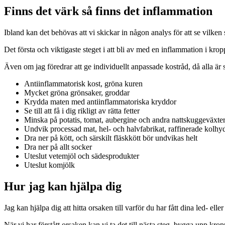
Finns det värk så finns det inflammation
Ibland kan det behövas att vi skickar in någon analys för att se vilken
Det första och viktigaste steget i att bli av med en inflammation i k
Även om jag föredrar att ge individuellt anpassade kostråd, då alla är
Antiinflammatorisk kost, gröna kuren
Mycket gröna grönsaker, groddar
Krydda maten med antiinflammatoriska kryddor
Se till att få i dig rikligt av rätta fetter
Minska på potatis, tomat, aubergine och andra nattskuggeväxte
Undvik processad mat, hel- och halvfabrikat, raffinerade kolhyd
Dra ner på kött, och särskilt fläskkött bör undvikas helt
Dra ner på allt socker
Uteslut vetemjöl och sädesprodukter
Uteslut komjölk
Hur jag kan hjälpa dig
Jag kan hjälpa dig att hitta orsaken till varför du har fått dina led- e
När vi har förstått orsaken kan vi ta det till nästa steg, bygga upp k