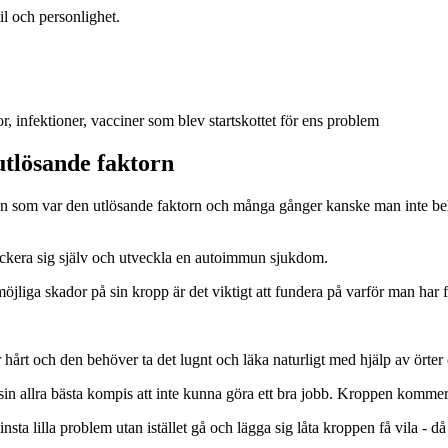
til och personlighet.
, infektioner, vacciner som blev startskottet för ens problem
 utlösande faktorn
ektion som var den utlösande faktorn och många gånger kanske man inte be
ttackera sig själv och utveckla en autoimmun sjukdom.
öjliga skador på sin kropp är det viktigt att fundera på varför man har 
r hårt och den behöver ta det lugnt och läka naturligt med hjälp av örter 
n allra bästa kompis att inte kunna göra ett bra jobb. Kroppen kommer
ta lilla problem utan istället gå och lägga sig låta kroppen få vila - då b