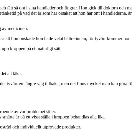
ch fått så ont i sina handleder och fingrar. Hon gick till doktorn och 
tänketid på vad det är som har orsakat att hon har ont i handlederna, är
ng av medicinen.
a att hon önskade hon hade vetat bättre innan, för tyvärr kommer hon nog 
 upp kroppen på ett naturligt sätt.
det att läka.
 det tyvärr en längre väg tillbaka, men det finns mycket man kan göra f
oende av var problemet sitter.
 smärta är på ett visst ställa i kroppen behandlas alla lika.
kostråd och individuellt utprovade produkter.