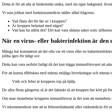
Detta är för att alla är biokemiskt unika, med sin egne bakgrund, livss
Vi som jobbar med funktionsmedicin ställer alltid frågorna:
Vad finns det för lite av i kroppen?
Är kroppen belastad med något?
Vad kan ha utlöst det? Det kan vara sådana saker som: influensor
När en virus- eller bakterinfektion är den
Många har konstaterat att det ofta var ett virus eller en bakterieinf
jobba igen för tidigt osv.
Detta kan vara oerhört farligt då det kan trigga immunförsvaret att a
För att kunna tillfriskna med minsta möjliga biverkningar och minsta m
Värk och feber är kroppens rop på hjälp.
De allra flesta gångerna så är det faktiskt så att kroppen har kört på fö
Om man motarbetar kroppens immunförsvar är det som att motarbeta si
Vi rekommenderar inte att ta febernedsättande eller värkmedicin för mins