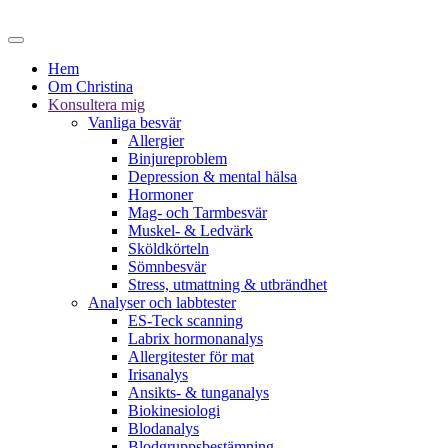
Hem
Om Christina
Konsultera mig
Vanliga besvär
Allergier
Binjureproblem
Depression & mental hälsa
Hormoner
Mag- och Tarmbesvär
Muskel- & Ledvärk
Sköldkörteln
Sömnbesvär
Stress, utmattning & utbrändhet
Analyser och labbtester
ES-Teck scanning
Labrix hormonanalys
Allergitester för mat
Irisanalys
Ansikts- & tunganalys
Biokinesiologi
Blodanalys
Blodgruppsbestämning