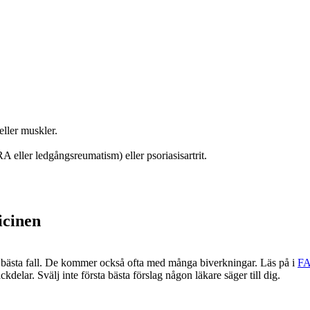
eller muskler.
 (RA eller ledgångsreumatism) eller psoriasisartrit.
icinen
i bästa fall. De kommer också ofta med många biverkningar. Läs på i
F
ckdelar. Svälj inte första bästa förslag någon läkare säger till dig.