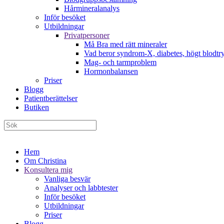
Hårmineralanalys
Inför besöket
Utbildningar
Privatpersoner
Må Bra med rätt mineraler
Vad beror syndrom-X, diabetes, högt blodtry
Mag- och tarmproblem
Hormonbalansen
Priser
Blogg
Patientberättelser
Butiken
Hem
Om Christina
Konsultera mig
Vanliga besvär
Analyser och labbtester
Inför besöket
Utbildningar
Priser
Blogg