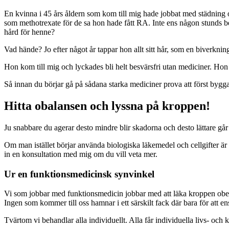
En kvinna i 45 års åldern som kom till mig hade jobbat med städning o
som methotrexate för de sa hon hade fått RA. Inte ens någon stunds be
hård för henne?
Vad hände? Jo efter något år tappar hon allt sitt hår, som en biverkni
Hon kom till mig och lyckades bli helt besvärsfri utan mediciner. Hon s
Så innan du börjar gå på sådana starka mediciner prova att först bygga
Hitta obalansen och lyssna på kroppen!
Ju snabbare du agerar desto mindre blir skadorna och desto lättare går 
Om man istället börjar använda biologiska läkemedel och cellgifter är
in en konsultation med mig om du vill veta mer.
Ur en funktionsmedicinsk synvinkel
Vi som jobbar med funktionsmedicin jobbar med att läka kroppen ober
Ingen som kommer till oss hamnar i ett särskilt fack där bara för att ens
Tvärtom vi behandlar alla individuellt. Alla får individuella livs- och 