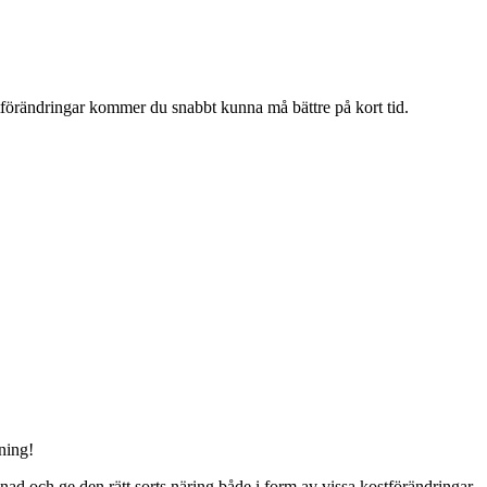
stförändringar kommer du snabbt kunna må bättre på kort tid.
dning!
gnad och ge den rätt sorts näring både i form av vissa kostförändringar