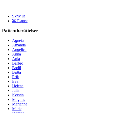
Skriv ut
E-post
Patientberättelser
Agneta
Amanda
Angelica
Anna
Anja
Barbro
Bodil
Britta
Erik
Eva
Helena
Julia
Kerstin
Magnus
Marianne
Marie