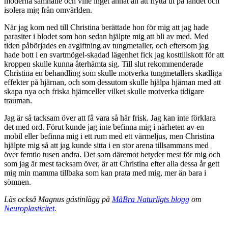
moderna samhälle och ville inget annat än att flytta ut på landet och
isolera mig från omvärlden.
När jag kom ned till Christina berättade hon för mig att jag hade
parasiter i blodet som hon sedan hjälpte mig att bli av med. Med
tiden påbörjades en avgiftning av tungmetaller, och eftersom jag
hade bott i en svartmögel-skadad lägenhet fick jag kosttillskott för att
kroppen skulle kunna återhämta sig. Till slut rekommenderade
Christina en behandling som skulle motverka tungmetallers skadliga
effekter på hjärnan, och som dessutom skulle hjälpa hjärnan med att
skapa nya och friska hjärnceller vilket skulle motverka tidigare
trauman.
Jag är så tacksam över att få vara så här frisk. Jag kan inte förklara
det med ord. Förut kunde jag inte befinna mig i närheten av en
mobil eller befinna mig i ett rum med ett värmeljus, men Christina
hjälpte mig så att jag kunde sitta i en stor arena tillsammans med
över femtio tusen andra. Det som däremot betyder mest för mig och
som jag är mest tacksam över, är att Christina efter alla dessa år gett
mig min mamma tillbaka som kan prata med mig, mer än bara i
sömnen.
Läs också Magnus gästinlägg på
MåBra Naturligts blogg
om
Neuroplasticitet
.