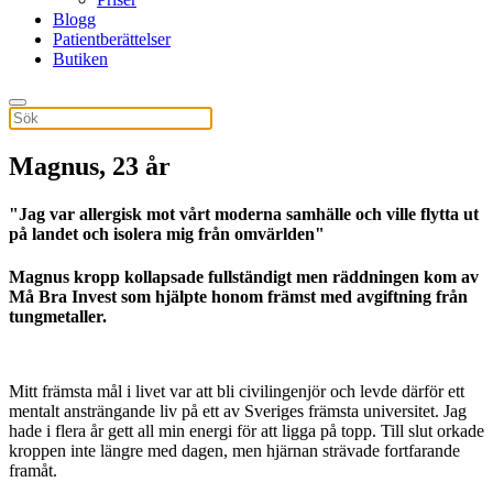
Blogg
Patientberättelser
Butiken
Magnus, 23 år
"Jag var allergisk mot vårt moderna samhälle och ville flytta ut
på landet och isolera mig från omvärlden"
Magnus kropp kollapsade fullständigt men räddningen kom av
Må Bra Invest som hjälpte honom främst med avgiftning från
tungmetaller.
Mitt främsta mål i livet var att bli civilingenjör och levde därför ett
mentalt ansträngande liv på ett av Sveriges främsta universitet. Jag
hade i flera år gett all min energi för att ligga på topp. Till slut orkade
kroppen inte längre med dagen, men hjärnan strävade fortfarande
framåt.