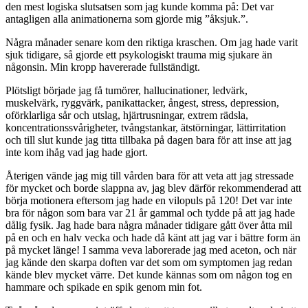
den mest logiska slutsatsen som jag kunde komma på: Det var
antagligen alla animationerna som gjorde mig ”åksjuk.”.
Några månader senare kom den riktiga kraschen. Om jag hade varit
sjuk tidigare, så gjorde ett psykologiskt trauma mig sjukare än
någonsin. Min kropp havererade fullständigt.
Plötsligt började jag få tumörer, hallucinationer, ledvärk,
muskelvärk, ryggvärk, panikattacker, ångest, stress, depression,
oförklarliga sår och utslag, hjärtrusningar, extrem rädsla,
koncentrationssvårigheter, tvångstankar, ätstörningar, lättirritation
och till slut kunde jag titta tillbaka på dagen bara för att inse att jag
inte kom ihåg vad jag hade gjort.
Återigen vände jag mig till vården bara för att veta att jag stressade
för mycket och borde slappna av, jag blev därför rekommenderad att
börja motionera eftersom jag hade en vilopuls på 120! Det var inte
bra för någon som bara var 21 år gammal och tydde på att jag hade
dålig fysik. Jag hade bara några månader tidigare gått över åtta mil
på en och en halv vecka och hade då känt att jag var i bättre form än
på mycket länge! I samma veva laborerade jag med aceton, och när
jag kände den skarpa doften var det som om symptomen jag redan
kände blev mycket värre. Det kunde kännas som om någon tog en
hammare och spikade en spik genom min fot.