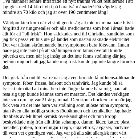
Två månader senare inträffade ett nytt trauma vilket resulterade i att
jag gick ned 14 kilo i vikt på bara två månader! Då vägde jag
mindre än 70 kilo och jag är över 190 centimeter lång!
Vändpunkten kom när vi slutligen insåg att min mamma hade blivit
förgiftad av tungmetaller och alla medicinerna som hon i åratal hade
ätit för att ”bli frisk”. Hon skickades ned till Christina samtidigt som
jag fick passa ett hus ute på landet som nästan saknade elektricitet.
Det var nästan skrämmande hur symptomen bara försvann. Innan
hade jag inte tänkt på att strålningen som fanns överallt kunde
påverka en, men när jag insåg att det inte fanns strålning där jag
befann mig och att jag kände mig frisk kunde jag inte längre förneka
det.
Det gick från ont till värre när jag även började få influensa-liknande
symptom, feber, frossa, halsont och tandvärk. Jag kunde bli så
fysiskt utmattad att mina ben inte längre kunde bära mig, bara att
resa sig upp kunde kännas som ett maraton. Det kändes verkligen
inte som om jag var 21 år gammal. Den stora chocken kom när jag
fick veta att det inte bara var strålning som utlöste mina symptom,
utan även alla möjliga sorters födoämnen och kemikalier. Jag hade
drabbats av Multipel kemisk överkänslighet och min kropp
beskyddade mig från allt ifrån schampo, damm, läder, katter, plast,
metaller, pollen, föroreningar i regn, cigarettrök, avgaser, parfymer
till vem vet egentligen vad. Jag var på alla sätt allergisk mot vårt