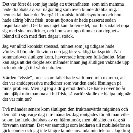
Det var först då som jag insåg att utbrändheten, som min mamma
hade drabbats av, var någonting som även kunde drabba mig. I
hennes fall hade det övergått i kroniskt trötthetsyndrom och hon
hade aldrig blivit frisk, trots att fjorton år hade passerat sedan
insjunknandet. Det fanns inget känt botemedel; hon fick istället nöja
sig med sina mediciner, och hon sov tjugo timmar om dygnet -
ibland till och med flera dagar i sträck.
Jag var alltid kroniskt stressad, minnet som jag tidigare hade
värdesatt började försvinna och jag blev väldigt tankspridd. När
sommarlovet slutligen kom, havererade kroppen fullständigt. Man
kan säga att det dröjde sex månader innan jag slutligen vaknade upp
och orkade gå till vårdcentralen.
Vården ”visste”, precis som fallet hade varit med min mamma, att
det var antidepressiva mediciner som var den enda lösningen på
mina problem. Men jag tog aldrig emot dem. De hade i över tio år
inte hjälpt min mamma att bli frisk, så varför skulle de hjälpa mig när
det var min tur?
Två månader senare kom slutligen den fruktansvärda migränen och
den höll i sig varje dag i tre månader. Jag röntgades för att man ville
se om jag hade drabbats av en hjärntumör, men plötsligt en dag så
försvann smärtan. Det var samtidigt som laddaren till mobiltelefonen
gick sönder och jag inte längre kunde använda min telefon. Jag drog