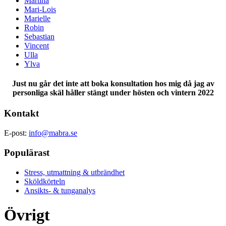
Martina
Mari-Lois
Marielle
Robin
Sebastian
Vincent
Ulla
Ylva
Just nu går det inte att boka konsultation hos mig då jag av
personliga skäl håller stängt under hösten och vintern 2022
Kontakt
E-post:
info@mabra.se
Populärast
Stress, utmattning & utbrändhet
Sköldkörteln
Ansikts- & tunganalys
Övrigt