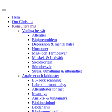
Hem
Om Christina
Konsultera mig
Vanliga besvär
Allergier
Binjureproblem
Depression & mental hälsa
Hormoner
Mag- och Tarmbesvär
Muskel- & Ledvärk
Sköldkörteln
Sömnbesvär
Stress, utmattning & utbrändhet
Analyser och labbtester
ES-Teck scanning
Labrix hormonanalys
Allergitester för mat
Irisanalys
Ansikts- & tunganalys
Biokinesiologi
Blodanalys
Blodgruppsbestämning